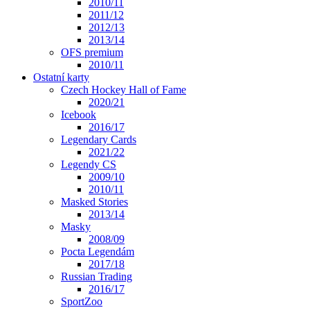
2010/11
2011/12
2012/13
2013/14
OFS premium
2010/11
Ostatní karty
Czech Hockey Hall of Fame
2020/21
Icebook
2016/17
Legendary Cards
2021/22
Legendy CS
2009/10
2010/11
Masked Stories
2013/14
Masky
2008/09
Pocta Legendám
2017/18
Russian Trading
2016/17
SportZoo