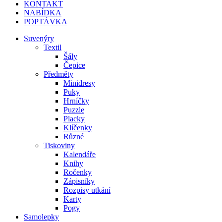
KONTAKT
NABÍDKA
POPTÁVKA
Suvenýry
Textil
Šály
Čepice
Předměty
Minidresy
Puky
Hrníčky
Puzzle
Placky
Klíčenky
Různé
Tiskoviny
Kalendáře
Knihy
Ročenky
Zápisníky
Rozpisy utkání
Karty
Pogy
Samolepky