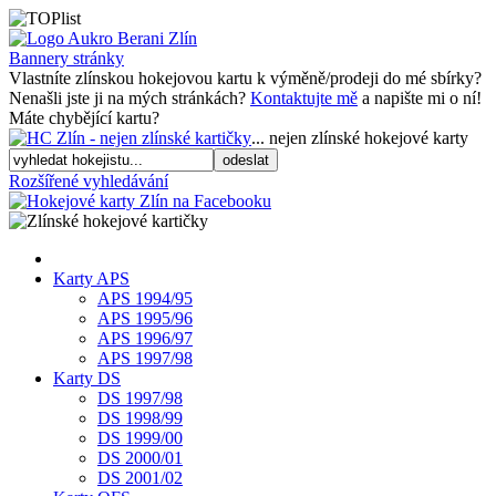
Bannery stránky
Vlastníte zlínskou hokejovou kartu k výměně/prodeji do mé sbírky?
Nenašli jste ji na mých stránkách?
Kontaktujte mě
a napište mi o ní!
Máte chybějící kartu?
... nejen zlínské hokejové karty
odeslat
Rozšířené vyhledávání
Karty APS
APS 1994/95
APS 1995/96
APS 1996/97
APS 1997/98
Karty DS
DS 1997/98
DS 1998/99
DS 1999/00
DS 2000/01
DS 2001/02