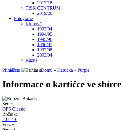
2017/18
TISK CENTRUM
2019/20
Fotografie
Klubové
1993/94
1994/95
1995/96
1996/97
1997/98
2003/04
Různé
Přihlášení
Domů
»
Karticka
»
Purple
Informace o kartičce ve sbírce
Série:
OFS Classic
Ročník:
2015/16
Verze:
Paralel